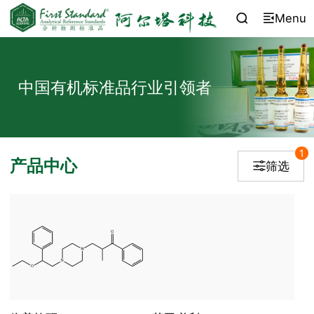
Menu


中国有机标准品行业引领者
1
产品中心
筛选
