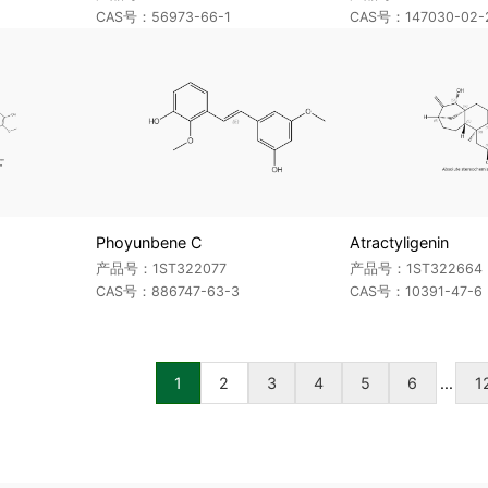
CAS号：56973-66-1
CAS号：147030-02-
Phoyunbene C
Atractyligenin
产品号：1ST322077
产品号：1ST322664
CAS号：886747-63-3
CAS号：10391-47-6
1
2
3
4
5
6
...
1