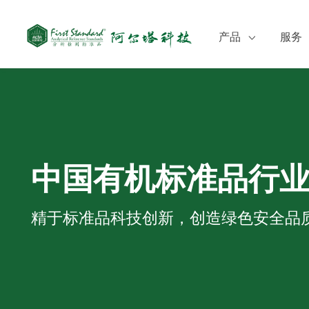
产品
服务
食品检测
定制
环境监测
培训
临床质谱检测
CO
化妆品检测
SD
中国有机标准品行
农药
兽药
精于标准品科技创新，创造绿色安全品
医药
中药与天然产物
化工
其他