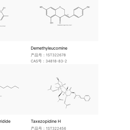
Demethyleucomine
产品号：1ST322678
CAS号：34818-83-2
ridide
Taxezopidine H
产品号：1ST322456