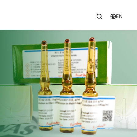
EN

