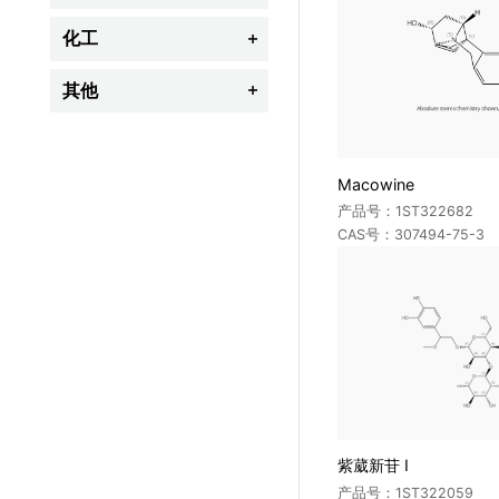
抗生素
维生素类
内分泌、生殖与代谢药物
染发剂
生物碱类
化工
杀鼠剂

抗菌药
儿茶酚胺类
抗生素
激素类
黄酮类
植物生长调节剂
工业用香精及香料
其他
其它类兽药

治疗药物(TDM)监测
合成抗菌药
其它类化妆品
萜类
其它类农药
颜料及染料
生物化学
法医与毒物
炎症、免疫、自体活性物质药物
其它类中药与天然产物
荧光增白剂
Macowine
呼吸系统药物
紫外线吸收剂
产品号：1ST322682
中枢神经系统药物
CAS号：307494-75-3
偶氮染料与苯胺
抗病毒药
增塑剂
抗肿瘤药物
阻燃剂
其它类药物
其它化工类
紫葳新苷 I
产品号：1ST322059