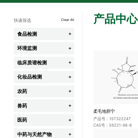
产品中心
快速筛选
Clear All
食品检测

农残
环境监测

兽残
全氟化合物(PFCs)
临床质谱检测

食品添加剂
农药类
脂质组学
化妆品检测

食品营养及功能成分
阻燃剂
全谱氨基酸
禁用组分
农药
食品非法添加剂

挥发性有机物(VOCs)
代谢组学
限用组分
保健品及功能性食品
杀虫剂
兽药
半挥发性有机物(SVOCs)

胆汁酸类
柔毛地胆宁
防腐剂
其它食品相关标准品
除草剂
药品及个人护理品(PPCPS)
β-受体激动剂(瘦肉精类)
产品号：1ST322247
医药
类固醇类激素

防晒剂
CAS号：56221-98-8
生物毒素
杀菌剂
其它环境污染物
甾体激素类
新生儿筛查类
心血管系统药物
中药与天然产物
着色剂

杀螨剂