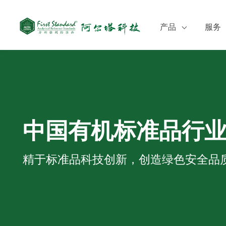
产品
服务
食品检测
定制
环境监测
培训
临床质谱检测
CO
化妆品检测
SD
中国有机标准品行
农药
兽药
精于标准品科技创新，创造绿色安全品
医药
中药与天然产物
化工
其他