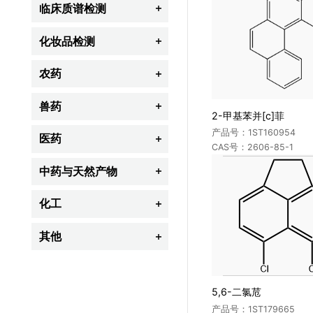
临床质谱检测

脂质组学
化妆品检测

全谱氨基酸
禁用组分
农药

代谢组学
限用组分
杀虫剂
兽药

胆汁酸类
2-甲基苯并[c]菲
防腐剂
除草剂
产品号：1ST160954
β-受体激动剂(瘦肉精类)
医药
类固醇类激素

防晒剂
CAS号：2606-85-1
杀菌剂
甾体激素类
新生儿筛查类
心血管系统药物
中药与天然产物
着色剂

杀螨剂
抗生素
维生素类
内分泌、生殖与代谢药物
染发剂
生物碱类
化工
杀鼠剂

抗菌药
儿茶酚胺类
抗生素
激素类
黄酮类
植物生长调节剂
工业用香精及香料
其他
其它类兽药

治疗药物(TDM)监测
合成抗菌药
其它类化妆品
萜类
其它类农药
颜料及染料
生物化学
法医与毒物
炎症、免疫、自体活性物质药物
其它类中药与天然产物
荧光增白剂
5,6-二氯苊
呼吸系统药物
紫外线吸收剂
产品号：1ST179665