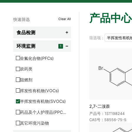
产品中心
快速筛选
Clear All
食品检测

筛选项：
半挥发性有机物(
农残
环境监测
1

兽残
全氟化合物(PFCs)
食品添加剂
农药类
食品营养及功能成分
阻燃剂
食品非法添加剂
挥发性有机物(VOCs)
保健品及功能性食品
半挥发性有机物(SVOCs)
2,7-二溴萘
其它食品相关标准品
药品及个人护理品(PPCPS)
产品号：1ST198244
CAS号：58556-75-5
生物毒素
其它环境污染物