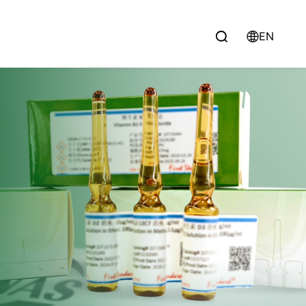
EN

