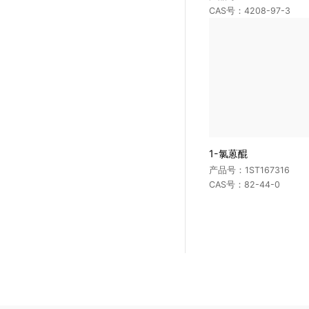
中枢神经系统药物
CAS号：4208-97-3
偶氮染料与苯胺
抗病毒药
增塑剂
抗肿瘤药物
阻燃剂
其它类药物
其它化工类
1-氯蒽醌
产品号：1ST167316
CAS号：82-44-0