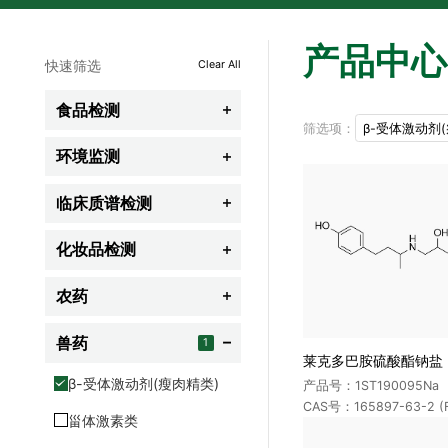
产品中心
快速筛选
Clear All
食品检测

筛选项：
β-受体激动剂
农残
环境监测

兽残
全氟化合物(PFCs)
临床质谱检测

食品添加剂
农药类
脂质组学
化妆品检测

食品营养及功能成分
阻燃剂
全谱氨基酸
禁用组分
农药
食品非法添加剂

挥发性有机物(VOCs)
代谢组学
限用组分
保健品及功能性食品
杀虫剂
兽药
半挥发性有机物(SVOCs)
1

胆汁酸类
莱克多巴胺硫酸酯钠盐
防腐剂
其它食品相关标准品
除草剂
药品及个人护理品(PPCPS)
β-受体激动剂(瘦肉精类)
产品号：1ST190095Na
类固醇类激素
防晒剂
CAS号：165897-63-2 (Fr
生物毒素
杀菌剂
其它环境污染物
甾体激素类
新生儿筛查类
着色剂
杀螨剂