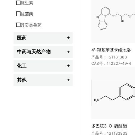
抗生素
维生素类
染发剂
杀鼠剂
抗菌药
儿茶酚胺类
激素类
植物生长调节剂
其它类兽药
治疗药物(TDM)监测
其它类化妆品
其它类农药
医药
法医与毒物

4'-羟基苯基卡维地洛
心血管系统药物
中药与天然产物

产品号：1ST181383
内分泌、生殖与代谢药物
CAS号：142227-49-4
生物碱类
化工

抗生素
黄酮类
工业用香精及香料
其他

合成抗菌药
萜类
颜料及染料
生物化学
炎症、免疫、自体活性物质药物
其它类中药与天然产物
荧光增白剂
呼吸系统药物
紫外线吸收剂
中枢神经系统药物
偶氮染料与苯胺
多巴胺3-O-硫酸酯
抗病毒药
增塑剂
产品号：1ST183933