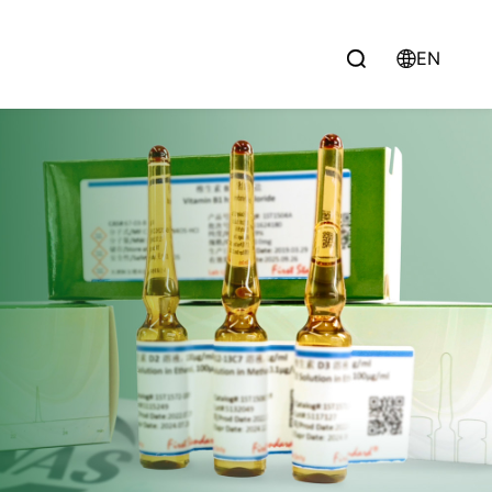
EN

