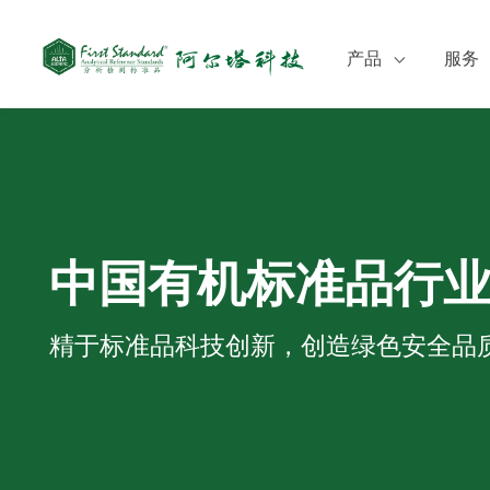
产品
服务
食品检测
定制
环境监测
培训
临床质谱检测
CO
化妆品检测
SD
中国有机标准品行
农药
兽药
精于标准品科技创新，创造绿色安全品
医药
中药与天然产物
化工
其他