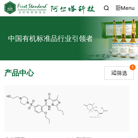
Menu


中国有机标准品行业引领者
1
产品中心
筛选
