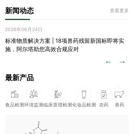
新闻动态
查看更多
2026年06月24日
2
2
术
检
标准物质解决方案 | 18项兽药残留新国标即将实
施，阿尔塔助您高效合规应对


最新产品
食品检测
环境监测
临床质谱检测
化妆品检测
农药
兽药