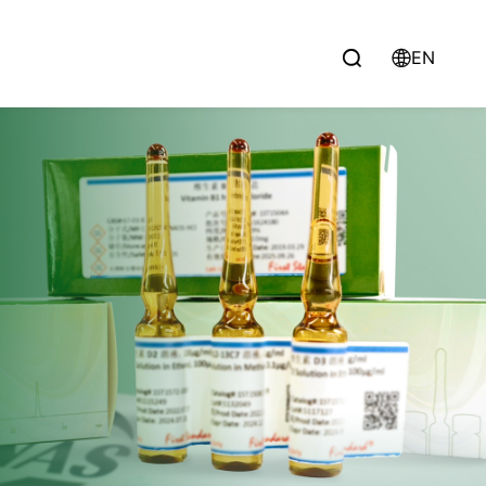
EN

