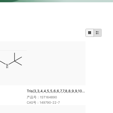


Tris(3,3,4,4,5,5,6,6,7,7,8,8,9,9,10,10,10-heptadecafluorodecyl) phosphate
产品号：1ST164890
CAS号：149790-22-7