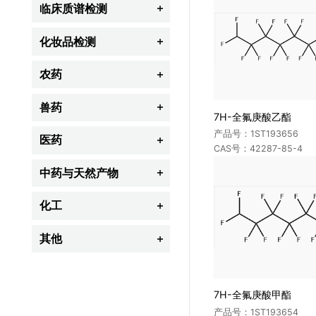
临床质谱检测

脂质组学
化妆品检测

全谱氨基酸
禁用组分
农药

代谢组学
限用组分
杀虫剂
兽药

胆汁酸类
7H-全氟庚酸乙酯
防腐剂
除草剂
产品号：1ST193656
β-受体激动剂(瘦肉精类)
医药
类固醇类激素

防晒剂
CAS号：42287-85-4
杀菌剂
甾体激素类
新生儿筛查类
心血管系统药物
中药与天然产物
着色剂

杀螨剂
抗生素
维生素类
内分泌、生殖与代谢药物
染发剂
生物碱类
化工
杀鼠剂

抗菌药
儿茶酚胺类
抗生素
激素类
黄酮类
植物生长调节剂
工业用香精及香料
其他
其它类兽药

治疗药物(TDM)监测
合成抗菌药
其它类化妆品
萜类
其它类农药
颜料及染料
生物化学
法医与毒物
炎症、免疫、自体活性物质药物
其它类中药与天然产物
荧光增白剂
7H-全氟庚酸甲酯
呼吸系统药物
紫外线吸收剂
产品号：1ST193654