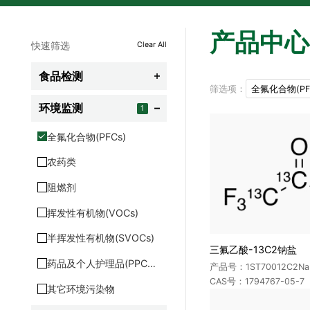
产品中心
快速筛选
Clear All
食品检测

筛选项：
全氟化合物(PF
农残
环境监测
1

兽残
全氟化合物(PFCs)
食品添加剂
农药类
食品营养及功能成分
阻燃剂
食品非法添加剂
挥发性有机物(VOCs)
保健品及功能性食品
半挥发性有机物(SVOCs)
三氟乙酸-13C2钠盐
其它食品相关标准品
药品及个人护理品(PPCPS)
产品号：1ST70012C2Na
CAS号：1794767-05-7
生物毒素
其它环境污染物