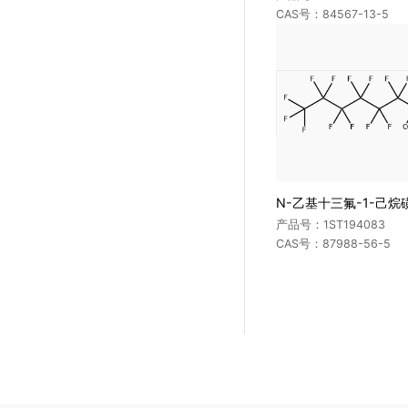
中枢神经系统药物
CAS号：84567-13-5
偶氮染料与苯胺
抗病毒药
增塑剂
抗肿瘤药物
阻燃剂
其它类药物
其它化工类
N-乙基十三氟-1-己烷
产品号：1ST194083
CAS号：87988-56-5