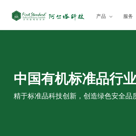
产品
服务
食品检测
定制
环境监测
培训
临床质谱检测
CO
化妆品检测
SD
中国有机标准品行
农药
兽药
精于标准品科技创新，创造绿色安全品
医药
中药与天然产物
化工
其他