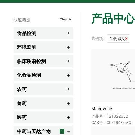
产品中心
快速筛选
Clear All
食品检测

筛选项：
生物碱类

农残
环境监测

兽残
全氟化合物(PFCs)
临床质谱检测

食品添加剂
农药类
脂质组学
化妆品检测

食品营养及功能成分
阻燃剂
全谱氨基酸
禁用组分
农药
食品非法添加剂

挥发性有机物(VOCs)
代谢组学
限用组分
保健品及功能性食品
杀虫剂
兽药
半挥发性有机物(SVOCs)

胆汁酸类
Macowine
防腐剂
其它食品相关标准品
除草剂
药品及个人护理品(PPCPS)
β-受体激动剂(瘦肉精类)
产品号：1ST322682
医药
类固醇类激素

防晒剂
CAS号：307494-75-3
生物毒素
杀菌剂
其它环境污染物
甾体激素类
新生儿筛查类
心血管系统药物
中药与天然产物
着色剂
1

杀螨剂