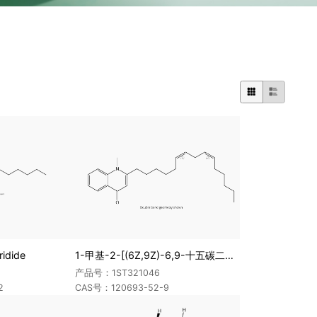


ridide
1-甲基-2-[(6Z,9Z)-6,9-十五碳二烯基]-4(1H)-喹啉酮
产品号：1ST321046
2
CAS号：120693-52-9