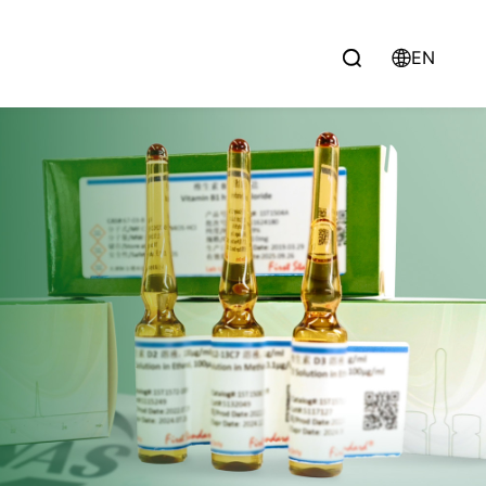
EN

