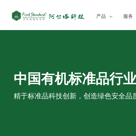
产品
服务
食品检测
定制
环境监测
培训
临床质谱检测
CO
化妆品检测
SD
中国有机标准品行
农药
兽药
精于标准品科技创新，创造绿色安全品
医药
中药与天然产物
化工
其他