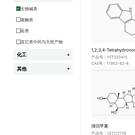
抗生素
维生素类
内分泌、生殖与代谢药物
染发剂
生物碱类
杀鼠剂
抗菌药
儿茶酚胺类
抗生素
激素类
黄酮类
植物生长调节剂
其它类兽药
治疗药物(TDM)监测
合成抗菌药
其它类化妆品
萜类
其它类农药
法医与毒物
炎症、免疫、自体活性物质药物
其它类中药与天然产物
呼吸系统药物
化工

产品号：1ST320415
中枢神经系统药物
CAS号：17952-82-8
工业用香精及香料
其他

抗病毒药
颜料及染料
生物化学
抗肿瘤药物
荧光增白剂
其它类药物
紫外线吸收剂
偶氮染料与苯胺
增塑剂
湖贝甲素
阻燃剂
产品号：1ST177776