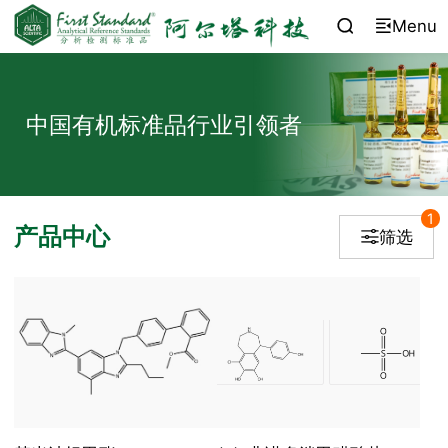
Menu


中国有机标准品行业引领者
1
产品中心
筛选
